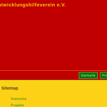
wicklungshilfeverein e.V.
Navigation
Startseite
Pro
überspringen
Sitemap
Startseite
Projekte